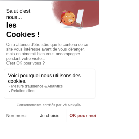
Impact
Une nouvelle expression
graphique plus alignée avec la
charte et le positionnement
institutionnel du GIM.
Un rapport annuel plus sobre,
plus structuré et plus affirmé, à
la hauteur de sa prise de parole
auprès des industriels, des
partenaires et des acteurs
publics.
Un équilibre entre exigence,
modernité et lisibilité,
permettant de conserver la
dynamique de refonte engagée