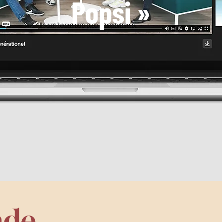
Popsi »
nde