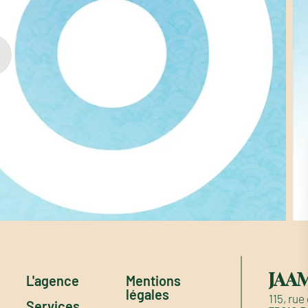
JAA
L'agence
Mentions
légales
115, ru
Services