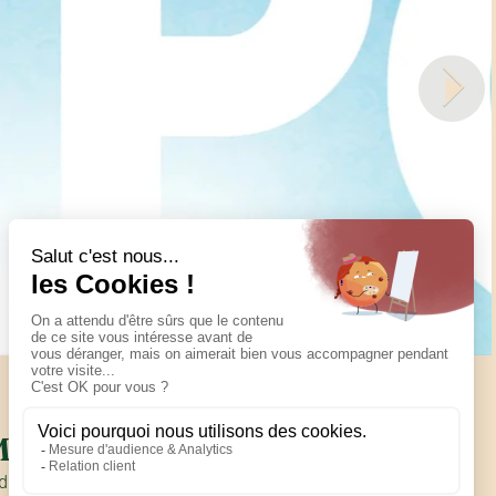
M
e du Faubourg du Temple,