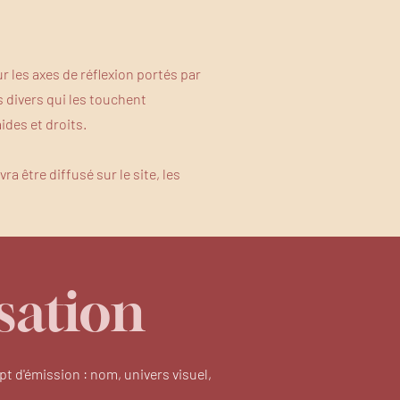
 les axes de réflexion portés par
 divers qui les touchent
ides et droits.
a être diffusé sur le site, les
sation
pt d'émission : nom, univers visuel,