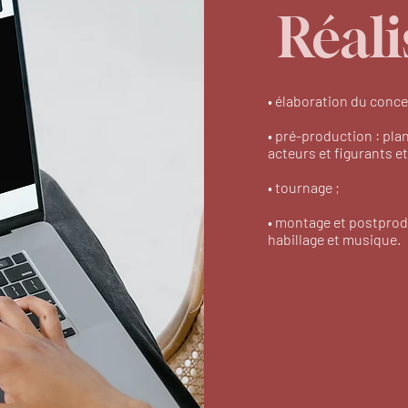
Réali
• élaboration du concep
• pré-production : plan
acteurs et figurants e
• tournage ;
• montage et postprod
habillage et musique.