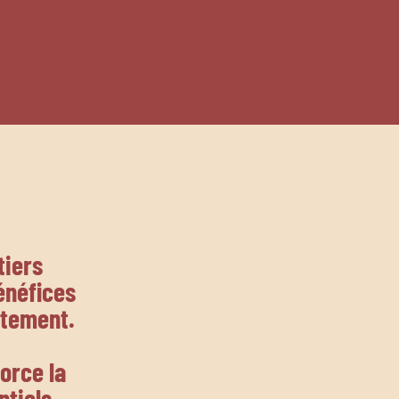
tiers
énéfices
rtement.
force la
ntiels