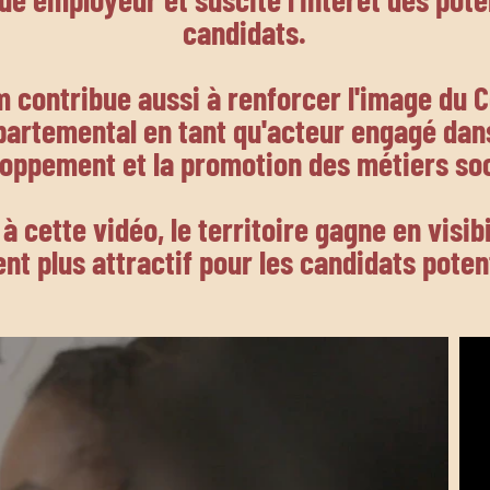
candidats.
m contribue aussi à renforcer l'image du C
partemental en tant qu'acteur engagé dans
oppement et la promotion des métiers so
à cette vidéo, le territoire gagne en visibi
nt plus attractif pour les candidats poten