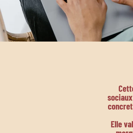
Cett
sociaux
concret
Elle va
marqu