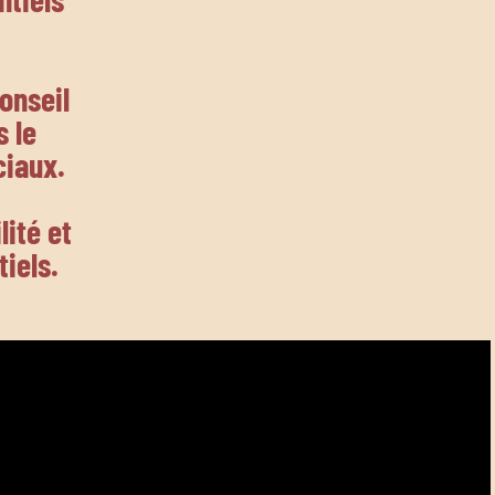
onseil
 le
ciaux.
lité et
tiels.