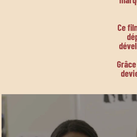
Ce fil
dé
dével
Grâce 
devie