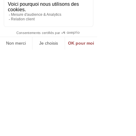
Impact
Valorisation des Jeux
Olympiques et Paralympiques
auprès des habitants de la
Seine-Saint-Denis.
Mise en lumière du
Département comme terre de
sport et de culture.
Mise en lumière des
transformations bénéfiques du
territoire.