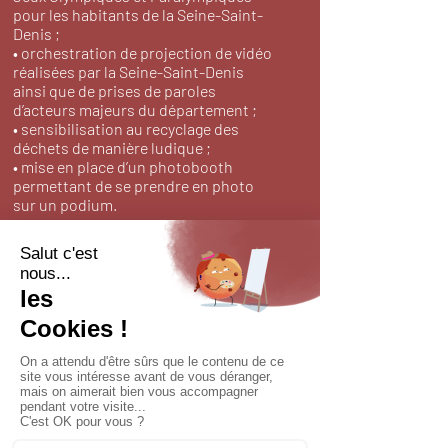
pour les habitants de la Seine-Saint-
Denis ;
• orchestration de projection de vidéo
réalisées par la Seine-Saint-Denis
ainsi que de prises de paroles
d’acteurs majeurs du département ;
• sensibilisation au recyclage des
déchets de manière ludique ;
• mise en place d’un photobooth
permettant de se prendre en photo
sur un podium.