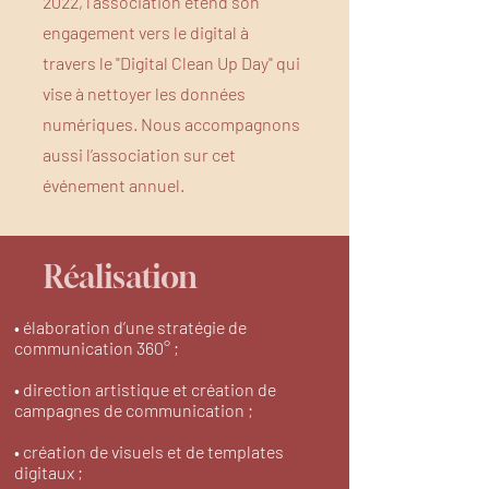
2022, l'association étend son
engagement vers le digital à
travers le "Digital Clean Up Day" qui
vise à nettoyer les données
numériques. Nous accompagnons
aussi l’association sur cet
événement annuel.
Réalisation
• élaboration d’une stratégie de
communication 360° ;
• direction artistique et création de
campagnes de communication ;
• création de visuels et de templates
digitaux ;