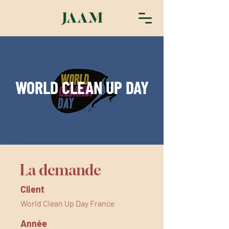
WORLD CLEAN UP DAY
La demande
Client
World Clean Up Day France
Année